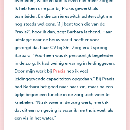
overleden, wilde en kon ik even niet meer zorgen.
Ik heb toen drie jaar bij Praxis gewerkt als
teamleider. En die carrièreswitch achtervolgt me
nog steeds wel eens. ‘Jij bent toch die van de
Praxis?’, hoor ik dan, zegt Barbara lachend. Haar
uitstapje naar de bouwmarkt heeft er voor
gezorgd dat haar CV bij S&L Zorg eruit sprong.
Barbara: “Voorheen was ik persoonlijk begeleider
in de zorg. Ik had weinig ervaring in leidinggeven.
Door mijn werk bij
Praxis
heb ik veel
leidinggevende capaciteiten opgedaan.” Bij Praxis
had Barbara het goed naar haar zin, maar na een
tijdje begon een functie in de zorg toch weer te
kriebelen. “Nu ik weer in de zorg werk, merk ik
dat dit een omgeving is waar ik me thuis voel, als
een vis in het water.”