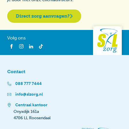
Direct zorg aanvragen?
Volg ons
Contact
088 777 7444
info@slzorg.nl
Centraal kantoor
Onyxdijk 161a
4706 LL Roosendaal