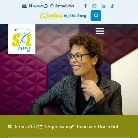
de
Nieuws
Cliëntadvies
inhoud
8 mei 2017
Organisatie
René van Donschot