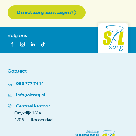
Direct zorg aanvragen?
Volg ons
Contact
088 777 7444
info@slzorg.nl
Centraal kantoor
Onyxdijk 161a
4706 LL Roosendaal