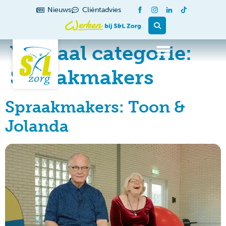
de
Nieuws
Cliëntadvies
inhoud
Verhaal categorie:
Spraakmakers
Spraakmakers: Toon &
Jolanda