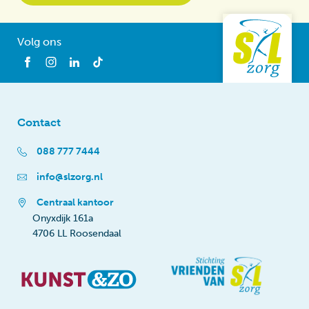
Volg ons
Contact
088 777 7444
info@slzorg.nl
Centraal kantoor
Onyxdijk 161a
4706 LL Roosendaal