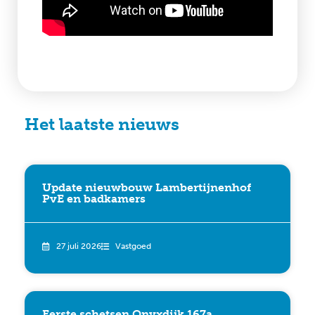
Het laatste nieuws
Update nieuwbouw Lambertijnenhof
PvE en badkamers
27 juli 2026
Vastgoed
Eerste schetsen Onyxdijk 167a