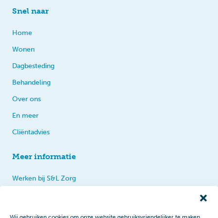
Snel naar
Home
Wonen
Dagbesteding
Behandeling
Over ons
En meer
Cliëntadvies
Meer informatie
Werken bij S&L Zorg
Privacy
Praten, tips en klachten
Wij gebruiken cookies om onze website gebruiksvriendelijker te maken.