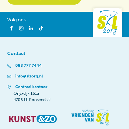
Volg ons
Contact
088 777 7444
info@slzorg.nl
Centraal kantoor
Onyxdijk 161a
4706 LL Roosendaal