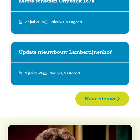
Eerste schetsen Onyxdijk 167a
27 juli 2026
Nieuws
,
Vastgoed
Update nieuwbouw Lambertijnenhof
9 juli 2026
Nieuws
,
Vastgoed
Naar nieuws