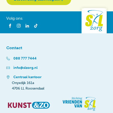
Volg ons
Contact
088 777 7444
info@slzorg.nl
Centraal kantoor
Onyxdijk 161a
4706 LL Roosendaal