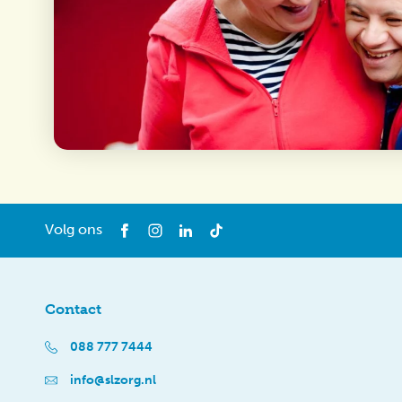
Volg ons
Contact
088 777 7444
info@slzorg.nl