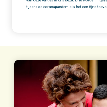
van deze tentjes in ons bezit. Drie worden ingez
tijdens de coronapandemie is het een fijne toevo