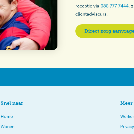
receptie via
088 777 7444
, 
cliëntadviseurs.
Direct zorg aanvrag
Snel naar
Meer 
Home
Werken
Wonen
Privacy