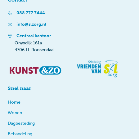
088 777 7444
info@slzorg.nl
Centraal kantoor
Onyxdijk 161a
4706 LL Roosendaal
Snel naar
Home
Wonen
Dagbesteding
Behandeling