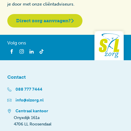
je door met onze cliëntadviseurs.
Direct zorg aanvragen?
Volg ons
Contact
088 777 7444
info@slzorg.nl
Centraal kantoor
Onyxdijk 161a
4706 LL Roosendaal