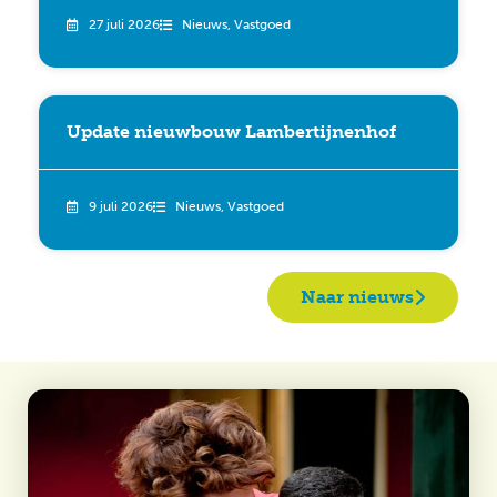
27 juli 2026
Nieuws
,
Vastgoed
Update nieuwbouw Lambertijnenhof
9 juli 2026
Nieuws
,
Vastgoed
Naar nieuws