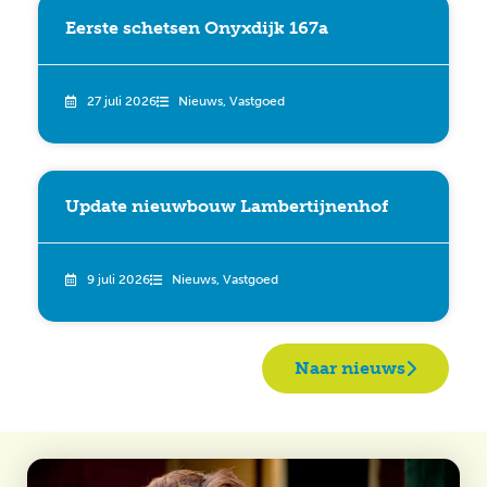
Eerste schetsen Onyxdijk 167a
27 juli 2026
Nieuws
,
Vastgoed
Update nieuwbouw Lambertijnenhof
9 juli 2026
Nieuws
,
Vastgoed
Naar nieuws