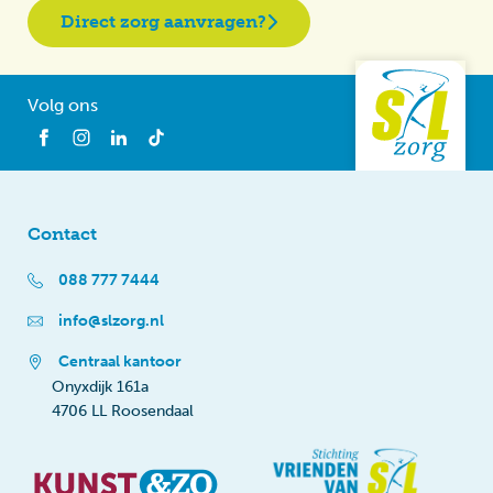
Direct zorg aanvragen?
Volg ons
Contact
088 777 7444
info@slzorg.nl
Centraal kantoor
Onyxdijk 161a
4706 LL Roosendaal