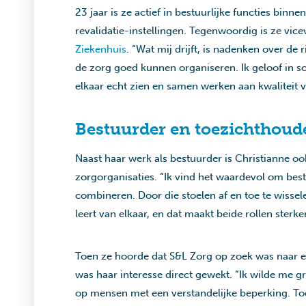
23 jaar is ze actief in bestuurlijke functies bin
revalidatie-instellingen. Tegenwoordig is ze vic
Ziekenhuis
. “Wat mij drijft, is nadenken over de
de zorg goed kunnen organiseren. Ik geloof in s
elkaar echt zien en samen werken aan kwaliteit v
Bestuurder en toezichthoud
Naast haar werk als bestuurder is Christianne ook
zorgorganisaties. “Ik vind het waardevol om best
combineren. Door die stoelen af en toe te wissele
leert van elkaar, en dat maakt beide rollen sterker
Toen ze hoorde dat S&L Zorg op zoek was naar ee
was haar interesse direct gewekt. “Ik wilde me g
op mensen met een verstandelijke beperking. Toe