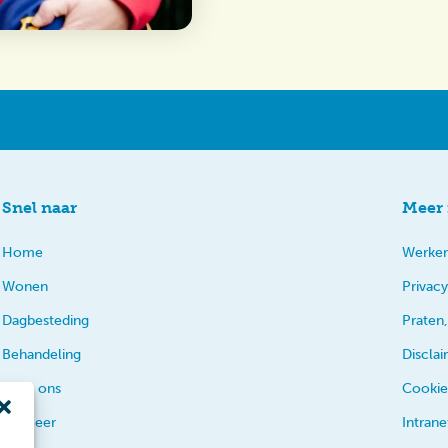
Snel naar
Meer 
Home
Werken
Wonen
Privacy
Dagbesteding
Praten,
Behandeling
Discla
Over ons
Cookie
En meer
Intrane