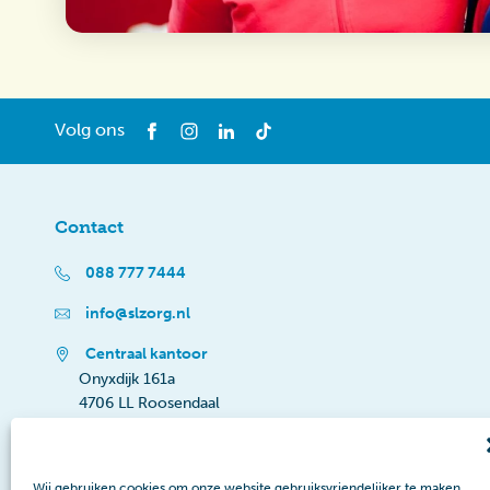
Volg ons
Contact
088 777 7444
info@slzorg.nl
Centraal kantoor
Onyxdijk 161a
4706 LL Roosendaal
Wij gebruiken cookies om onze website gebruiksvriendelijker te maken.