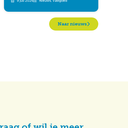
9 juli 2026
Nieuws
,
Vastgoed
Naar nieuws
raag of wil je meer