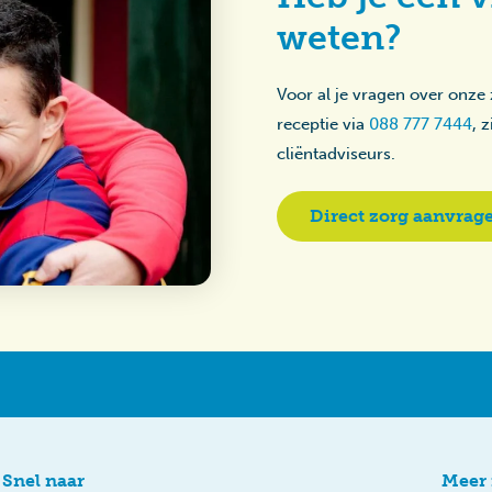
weten?
Voor al je vragen over onze
receptie via
088 777 7444
, 
cliëntadviseurs.
Direct zorg aanvrag
Snel naar
Meer 