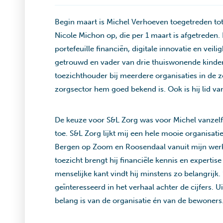
Begin maart is Michel Verhoeven toegetreden tot 
Nicole Michon op, die per 1 maart is afgetreden.
portefeuille financiën, digitale innovatie en veil
getrouwd en vader van drie thuiswonende kinderen.
toezichthouder bij meerdere organisaties in de 
zorgsector hem goed bekend is. Ook is hij lid v
De keuze voor S&L Zorg was voor Michel vanzelf
toe. S&L Zorg lijkt mij een hele mooie organisat
Bergen op Zoom en Roosendaal vanuit mijn werkv
toezicht brengt hij financiële kennis en experti
menselijke kant vindt hij minstens zo belangrijk. 
geïnteresseerd in het verhaal achter de cijfers. U
belang is van de organisatie én van de bewoners.