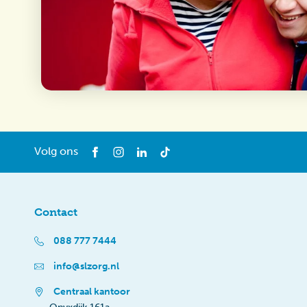
Volg ons
Contact
088 777 7444
info@slzorg.nl
Centraal kantoor