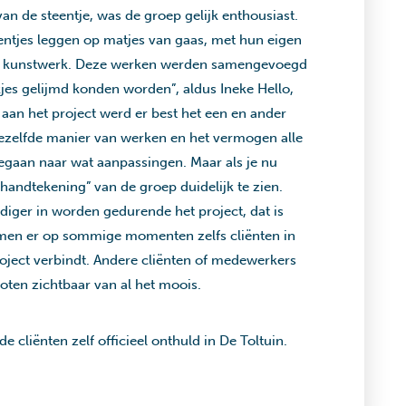
n de steentje, was de groep gelijk enthousiast.
tjes leggen op matjes van gaas, met hun eigen
igen kunstwerk. Deze werken werden samengevoegd
jes gelijmd konden worden”, aldus Ineke Hello,
n aan het project werd er best het een en ander
dezelfde manier van werken en het vermogen alle
gegaan naar wat aanpassingen. Maar als je nu
e “handtekening” van de groep duidelijk te zien.
diger in worden gedurende het project, dat is
amen er op sommige momenten zelfs cliënten in
project verbindt. Andere cliënten of medewerkers
ten zichtbaar van al het moois.
liënten zelf officieel onthuld in De Toltuin.