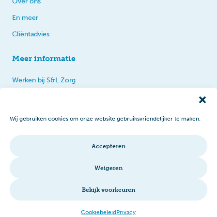
Over ons
En meer
Cliëntadvies
Meer informatie
Werken bij S&L Zorg
Privacy
Praten, tips en klachten
Wij gebruiken cookies om onze website gebruiksvriendelijker te maken.
Disclaimer
Cookiebeleid
Accepteren
Intranet
Weigeren
Bekijk voorkeuren
© 2026 S&L Zorg
Cookiebeleid
Privacy