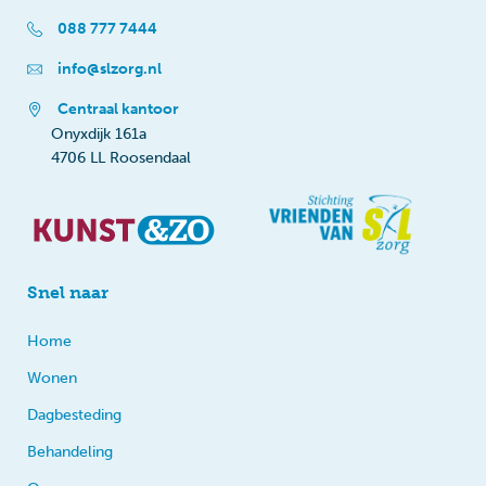
088 777 7444
info@slzorg.nl
Centraal kantoor
Onyxdijk 161a
4706 LL Roosendaal
Snel naar
Home
Wonen
Dagbesteding
Behandeling