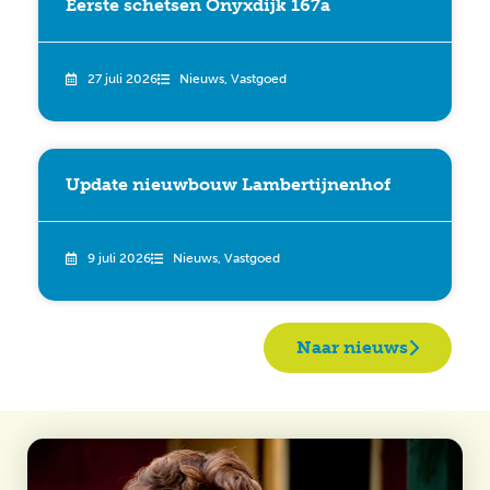
Eerste schetsen Onyxdijk 167a
27 juli 2026
Nieuws
,
Vastgoed
Update nieuwbouw Lambertijnenhof
9 juli 2026
Nieuws
,
Vastgoed
Naar nieuws