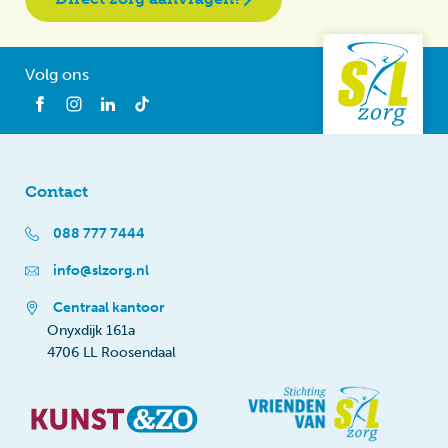
Volg ons
Contact
088 777 7444
info@slzorg.nl
Centraal kantoor
Onyxdijk 161a
4706 LL Roosendaal