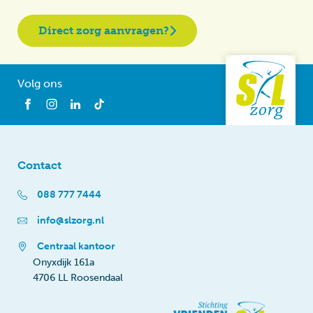
Direct zorg aanvragen?
Volg ons
Contact
088 777 7444
info@slzorg.nl
Centraal kantoor
Onyxdijk 161a
4706 LL Roosendaal