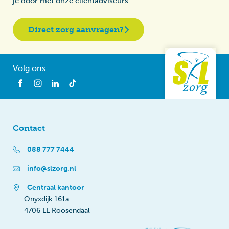
je door met onze cliëntadviseurs.
Direct zorg aanvragen?
Volg ons
Contact
088 777 7444
info@slzorg.nl
Centraal kantoor
Onyxdijk 161a
4706 LL Roosendaal