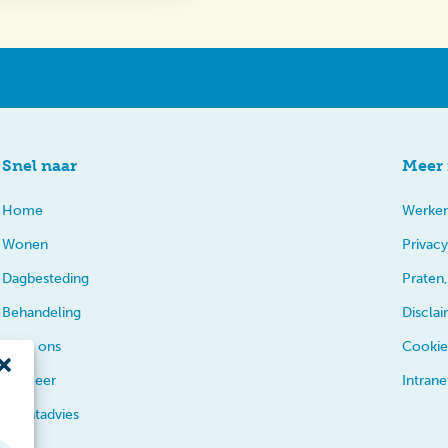
Snel naar
Meer 
Home
Werken
Wonen
Privacy
Dagbesteding
Praten,
Behandeling
Discla
Over ons
Cookie
En meer
Intrane
Cliëntadvies