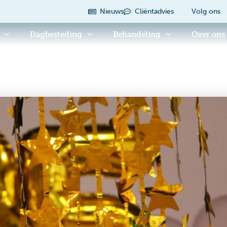
Nieuws
Cliëntadvies
Volg ons
Dagbesteding
Behandeling
Over ons