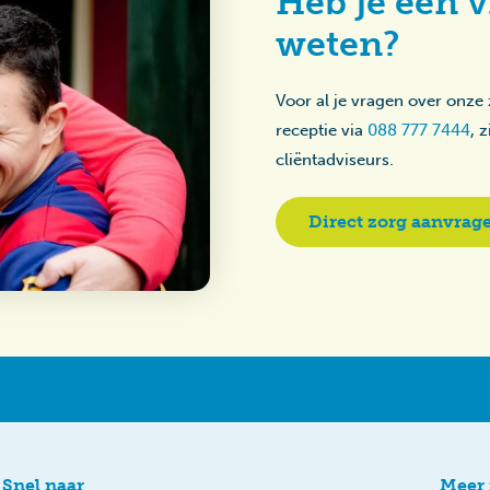
Heb je een v
weten?
Voor al je vragen over onze
receptie via
088 777 7444
, 
cliëntadviseurs.
Direct zorg aanvrag
Snel naar
Meer 