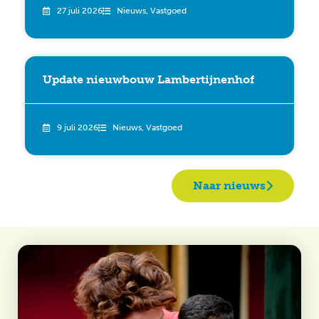
27 juli 2026
Nieuws
,
Vastgoed
Update nieuwbouw Lambertijnenhof
9 juli 2026
Nieuws
,
Vastgoed
Naar nieuws