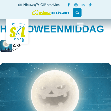
Nieuws
Cliëntadvies
HALLOWEENMIDDAG
23
OKT