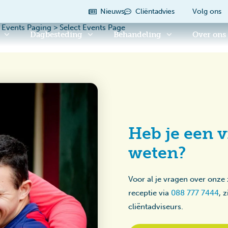
Nieuws
Cliëntadvies
Volg ons
 Events Paging > Select Events Page
Dagbesteding
Behandeling
Over ons
Heb je een v
weten?
Voor al je vragen over onze
receptie via
088 777 7444
, 
cliëntadviseurs.