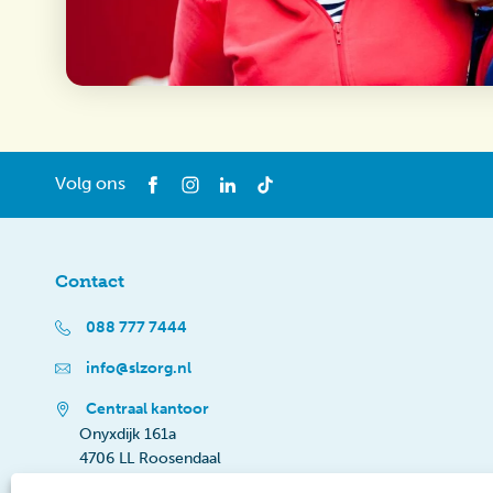
Volg ons
Contact
088 777 7444
info@slzorg.nl
Centraal kantoor
Onyxdijk 161a
4706 LL Roosendaal