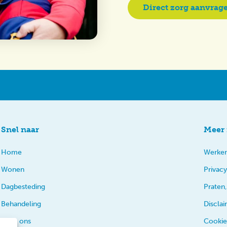
Direct zorg aanvrag
Snel naar
Meer 
Home
Werken
Wonen
Privacy
Dagbesteding
Praten,
Behandeling
Discla
Over ons
Cookie