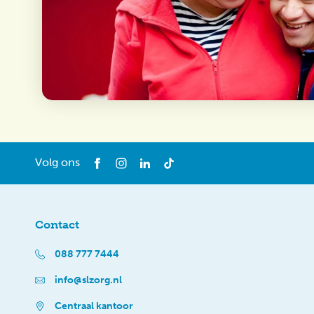
Volg ons
Contact
088 777 7444
info@slzorg.nl
Centraal kantoor