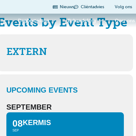
Nieuws
Cliëntadvies
Volg ons
Events by Event Type
Dagbesteding
Behandeling
Over ons
EXTERN
UPCOMING EVENTS
SEPTEMBER
08
KERMIS
SEP