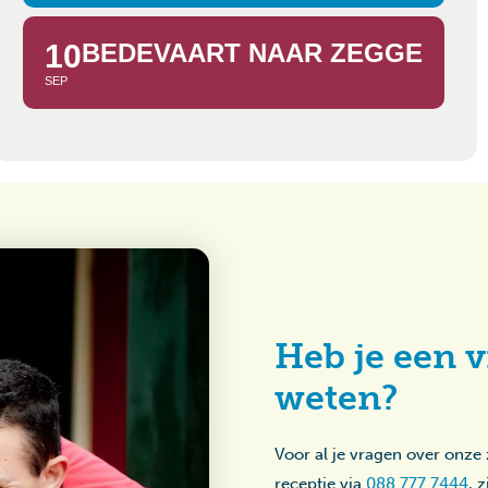
10
BEDEVAART NAAR ZEGGE
SEP
Heb je een v
weten?
Voor al je vragen over onze
receptie via
088 777 7444
, 