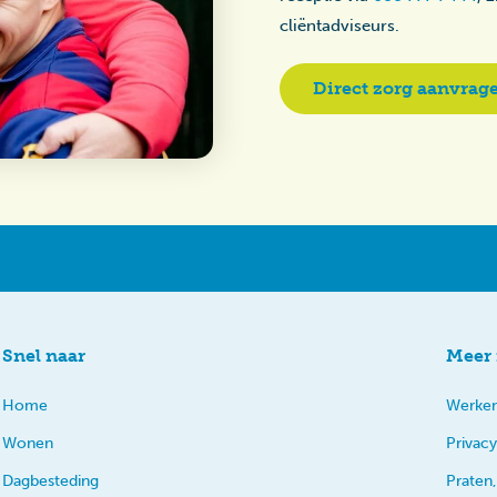
cliëntadviseurs.
Direct zorg aanvrag
Snel naar
Meer 
Home
Werken
Wonen
Privacy
Dagbesteding
Praten,