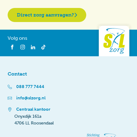
Direct zorg aanvragen?
Volg ons
Contact
088 777 7444
info@slzorg.nl
Centraal kantoor
Onyxdijk 161a
4706 LL Roosendaal