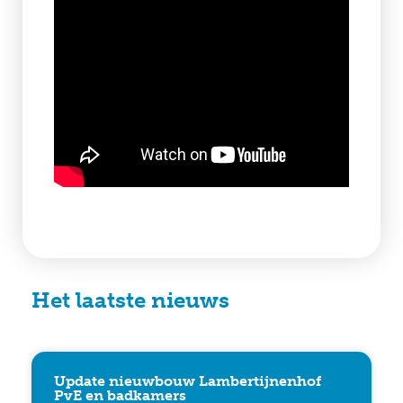
Het laatste nieuws
Update nieuwbouw Lambertijnenhof
PvE en badkamers