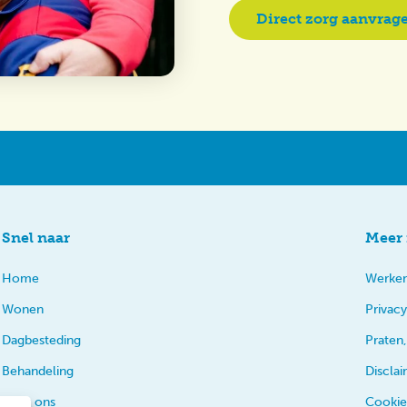
Direct zorg aanvrag
Snel naar
Meer 
Home
Werken
Wonen
Privacy
Dagbesteding
Praten,
Behandeling
Discla
Over ons
Cookie