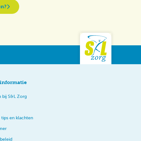
en?
informatie
 bij S&L Zorg
 tips en klachten
imer
beleid