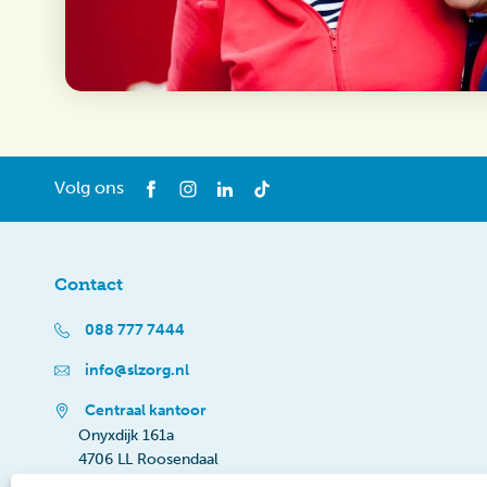
Volg ons
Contact
088 777 7444
info@slzorg.nl
Centraal kantoor
Onyxdijk 161a
4706 LL Roosendaal