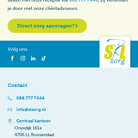
je door met onze cliëntadviseurs.
Direct zorg aanvragen?
Volg ons
Contact
088 777 7444
info@slzorg.nl
Centraal kantoor
Onyxdijk 161a
4706 LL Roosendaal