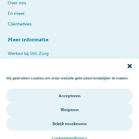
Over ons
En meer
Cliëntadvies
Meer informatie
Werken bij S&L Zorg
Privacy
Praten, tips en klachten
Wij gebruiken cookies om onze website gebruiksvriendelijker te maken.
Disclaimer
Cookiebeleid
Accepteren
Intranet
Weigeren
Bekijk voorkeuren
© 2026 S&L Zorg
Cookiebeleid
Privacy