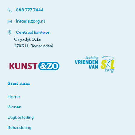
088 777 7444
info@slzorg.nl
Centraal kantoor
Onyxdijk 161a
4706 LL Roosendaal
Snel naar
Home
Wonen
Dagbesteding
Behandeling