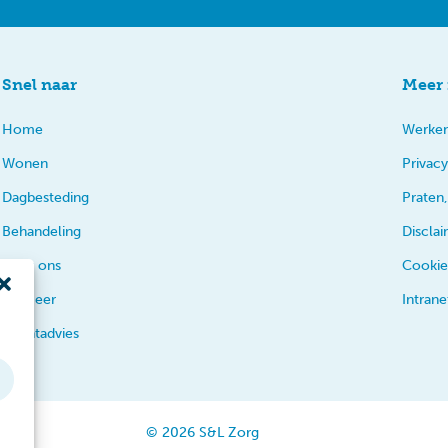
Snel naar
Meer 
Home
Werken
Wonen
Privacy
Dagbesteding
Praten,
Behandeling
Discla
Over ons
Cookie
En meer
Intrane
Cliëntadvies
© 2026 S&L Zorg