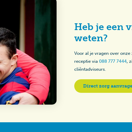
Heb je een v
weten?
Voor al je vragen over onze
receptie via
088 777 7444
, 
cliëntadviseurs.
Direct zorg aanvrag