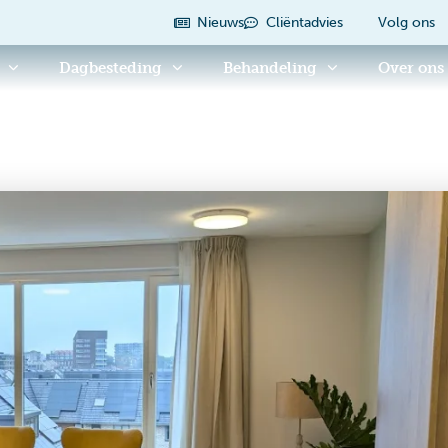
Nieuws
Cliëntadvies
Volg ons
Dagbesteding
Behandeling
Over ons