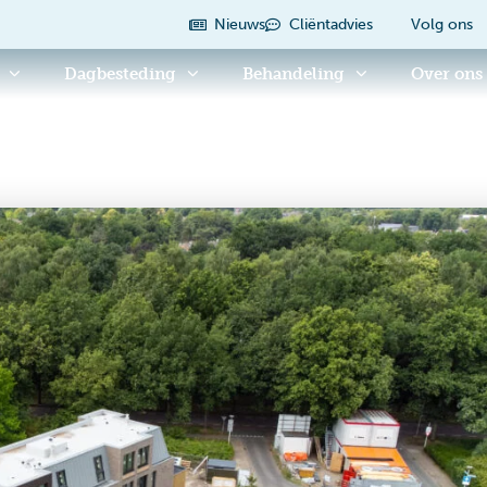
Nieuws
Cliëntadvies
Volg ons
Dagbesteding
Behandeling
Over ons