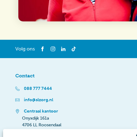
Volg ons
Contact
088 777 7444
info@slzorg.nl
Centraal kantoor
Onyxdijk 161a
4706 LL Roosendaal