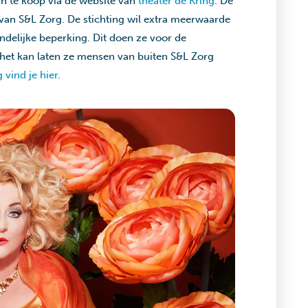
ijn te koop via de website van
theater de Kring
. De
 van S&L Zorg. De stichting wil extra meerwaarde
delijke beperking. Dit doen ze voor de
het kan laten ze mensen van buiten S&L Zorg
 vind je hier
.