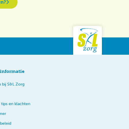
en?
informatie
 bij S&L Zorg
 tips en klachten
imer
beleid