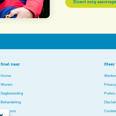
Direct zorg aanvrag
Snel naar
Meer 
Home
Werken
Wonen
Privacy
Dagbesteding
Praten,
Behandeling
Discla
Over ons
Cookie