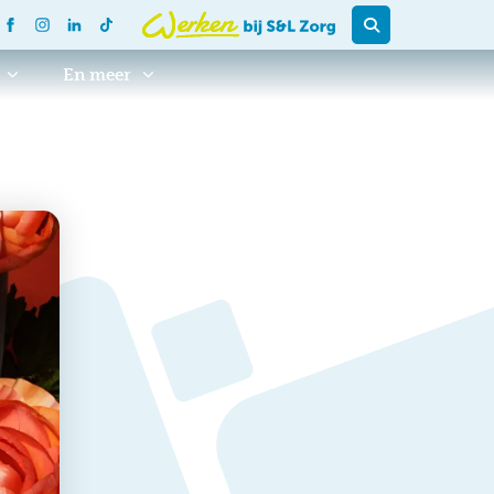
En meer