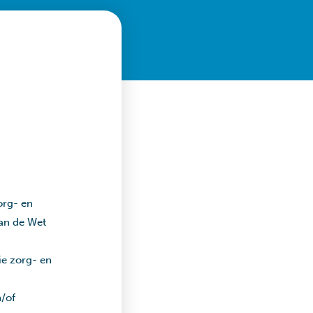
org- en
van de Wet
ie zorg- en
n/of