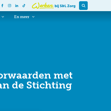
En meer
orwaarden met
an de Stichting