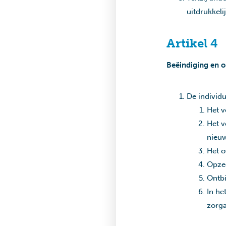
uitdrukkeli
Artikel 4
Beëindiging en 
De individ
Het v
Het v
nieuw
Het o
Opze
Ontbi
In he
zorga