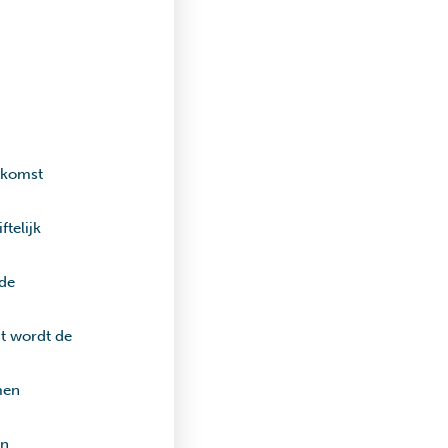
nkomst
telijk
 de
t wordt de
men
en