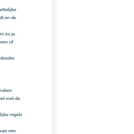
ttelijke
dt en de
en zo ja
een of
anbieder
praken
eel met de
ijke regels
 van een