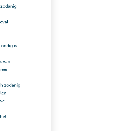
 zodanig
n
eval
.
 nodig is
s van
meer
ch zodanig
len.
uwe
het