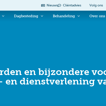
Nieuws
Cliëntadvies
Volg ons
Dagbesteding
Behandeling
Over ons
den en bijzondere vo
- en dienst­verlening v