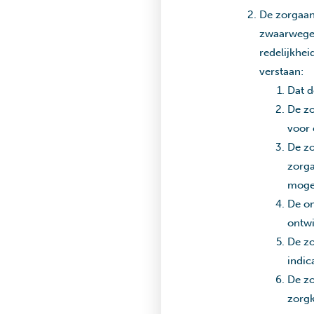
De zorgaan
zwaarwegen
redelijkhe
verstaan:
Dat d
De zo
voor 
De zo
zorga
moge
De om
ontwi
De zo
indic
De zo
zorgk