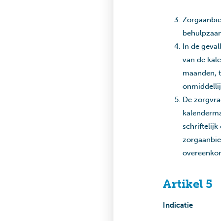
Zorgaanbie
behulpzaam 
In de geva
van de kal
maanden, t
onmiddelli
De zorgvra
kalenderma
schriftelij
zorgaanbie
overeenkom
Artikel 5
Indicatie