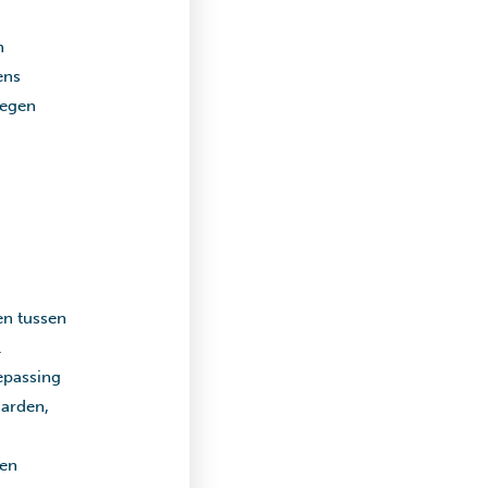
.
n
ens
tegen
en tussen
.
epassing
aarden,
nen