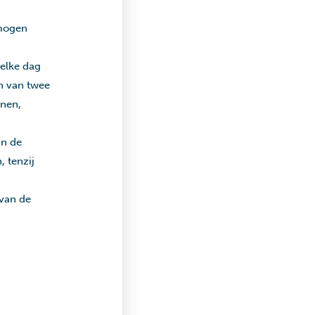
rmogen
elke dag
n van twee
enen,
an de
 tenzij
 van de