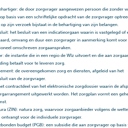
hartiger: de door zorgvrager aangewezen persoon die zonder we
op basis van een schriftelijke opdracht van de zorgvrager optree
op zijn verzoek bijstaat in de behartiging van zijn belangen.
sluit: het besluit van een indicatieorgaan waarin is vastgelegd of 
 aard, omvang en duur een zorgvrager in aanmerking komt voor 
ioneel omschreven zorgaanspraken.
: de instantie die in een regio de Wlz uitvoert en die aan zorga
ing betaalt voor te leveren zorg.
ement: de overeengekomen zorg en diensten, afgeleid van het
sluit van de zorgvrager.
et contractdeel van het elektronische zorgdossier waarin de afs
orgarrangement uitgewerkt worden. Het zorgplan vormt een geh
mst.
ura (ZIN): natura zorg, waarvoor zorgaanbieder volgens de wettel
 ontvangt voor de individuele zorgvrager.
bonden budget (PGB): een subsidie die aan zorgvrager op basis