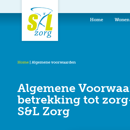
de
inhoud
Home
Wonen
Home
|
Algemene voorwaarden
Algemene Voorwaar
betrekking tot zorg
S&L Zorg