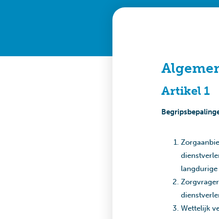
Algemen
Artikel 1
Begripsbepaling
Zorgaanbied
dienstverl
langdurige 
Zorgvrager:
dienstverl
Wettelijk 