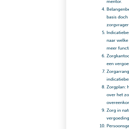
mentor.
Belangenbe
basis doch 
zorgvrager 
Indicatiebe
naar welke
meer funct
Zorgkantoor
een vergoed
Zorgarrang
indicatiebe
Zorgplan: h
over het z
overeenko
Zorg in nat
vergoeding
Persoonsge