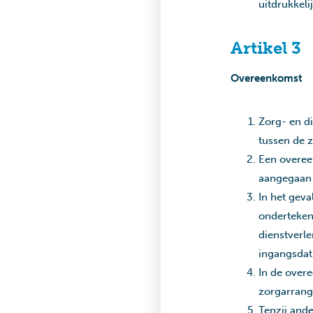
uitdrukkeli
Artikel 3
Overeenkomst
Zorg- en d
tussen de 
Een overeen
aangegaan 
In het geva
onderteken
dienstverl
ingangsdat
In de over
zorgarrang
Tenzij and