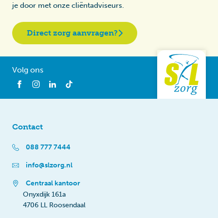
je door met onze cliëntadviseurs.
Direct zorg aanvragen?
Volg ons
Contact
088 777 7444
info@slzorg.nl
Centraal kantoor
Onyxdijk 161a
4706 LL Roosendaal